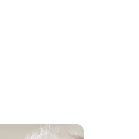
Votre numéro de téléphone
Nom du proche concerné
Code postal du proche concerné
iffres)
tion des données personnelles, conformément à notre
polit