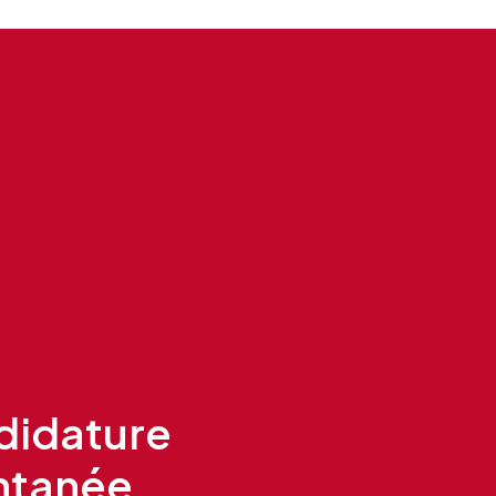
ion, vous pouvez vous
/www.bloctel.gouv.fr/
didature
ntanée