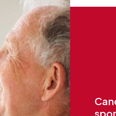
sitions de l’article L. 223-2 du Code de la Consommat
opposition au démarchage téléphonique « Bloctel »
https:/
Can
spo