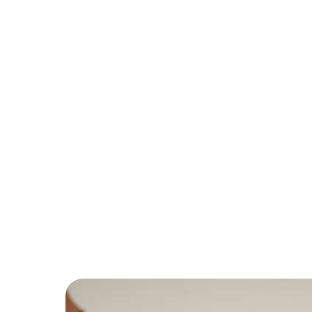
Votre email
Prénom du proche concerné
Age du proche concerné
Calculer zéro plus un ? (en ch
J’autorise l’utilisa