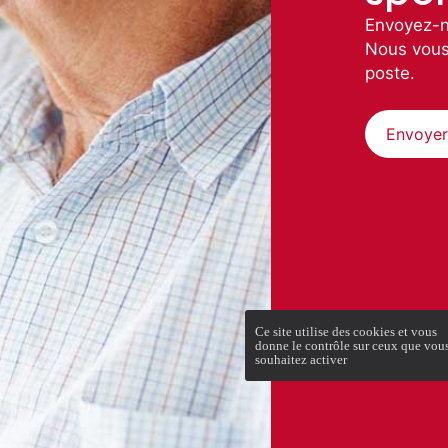
Envoyez-n
Nous vous
poste.
Envoyer
Ce site utilise des cookies et vous
donne le contrôle sur ceux que vou
souhaitez activer