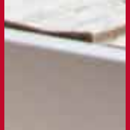
concerné
Calculer neuf moins neuf ?
(en chiffres)
J’autorise l’utilisation des données
personnelles, conformément à notre
politique de confidentialité
Conformément aux dispositions de l’article L.
223-2 du Code de la Consommation, vous
pouvez vous inscrire sur la liste d’opposition
au démarchage téléphonique « Bloctel »
https://www.bloctel.gouv.fr/