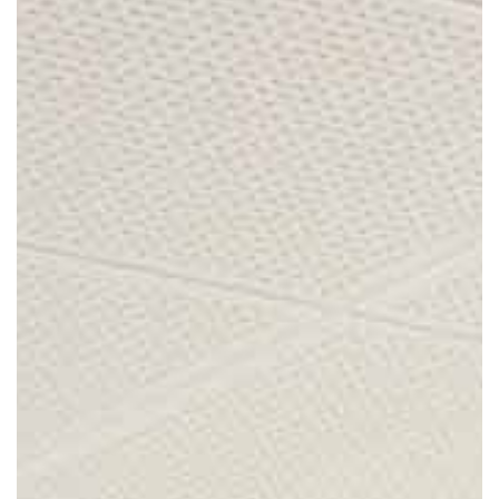
Présentation
Démarche qualité
Les équipes soignantes
Démarche Éco responsable
Activités thérapeutiques
Nos valeurs
Accompagnement spécialisé
Restauration
Nous contacter
Intervenants extérieurs et partenariats
Animations et sorties
Horaires et accès
Les services
La galerie photos
Démarches d'admission
Les aides financières
FAQ