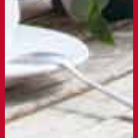
Votre email
Votre numéro de
téléphone
Prénom du proche
Nom du proche concerné
concerné
Age du proche concerné
Code postal du proche